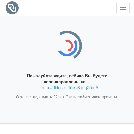
Toggl
navig
Пожалуйста ждите, сейчас Вы будете
перенаправлены на ...
http://dfiles.ru/files/6qeq25rq5
Осталось подождать:
22
сек. Это не займет много времени.