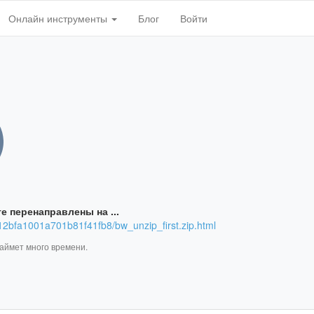
Онлайн инструменты
Блог
Войти
е перенаправлены на ...
8612bfa1001a701b81f41fb8/bw_unzip_first.zip.html
займет много времени.