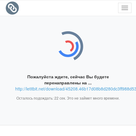
Toggl
navig
Пожалуйста ждите, сейчас Вы будете
перенаправлены на ...
http://letitbit.net/download/45208.46b17d08b8d280dc3ff988d5
Осталось подождать:
22
сек. Это не займет много времени.