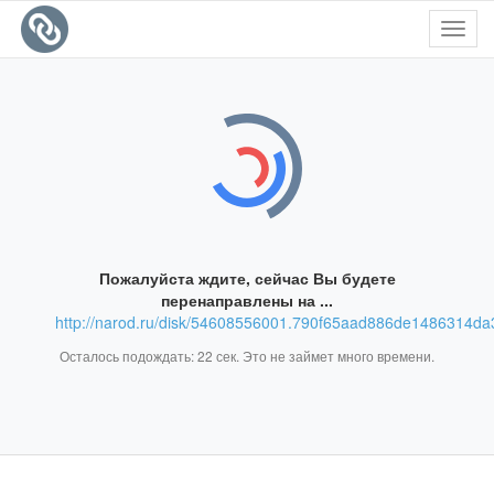
Toggl
navig
Пожалуйста ждите, сейчас Вы будете
перенаправлены на ...
http://narod.ru/disk/54608556001.790f65aad886de1486314da
Осталось подождать:
22
сек. Это не займет много времени.