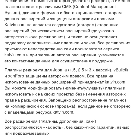
Расширения с помошью которых делается редирект, а именно
плагины и хаки к различным CMS (Content Management
System), движкам форумов и блогов принадлежат авторам
данных расширений и защищены авторскими правами.
Katvin.com не является создателем (автором) сторонних
расширений (за исключением расширений где указано
авторство в коде расширения), и также не осуществляет
поддержку дополнительных плагинов и хаков. Все расширения
присылают непосредственно сами пользователи сервиса
katvin.com и при желании автора расширения, указываются
его контактные данные для осуществления поддержки.
Плагины редиректа для Joomla (1.5, 2.5 и 3.x версий), vBulletin
и xenForo защищены авторским правом. Все права на
использование данных расширений принадлежат katvin.com.
Вы можете модифицировать (изменить/улучшить) плагины и
использовать их на своих проектах без изменения авторских
прав на расширения. Запрещено распространение плагинов
на коммерческой основе (продажа), если данное не оговорено
с владельцами ресурса katvin.com.
Все расширения (плагины, дополнения, хаки)
распространяются «как есть», без каких-либо гарантий, явных
или подразумеваемых.