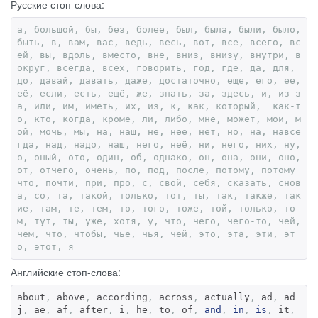
Русские стоп-слова:
а,
большой,
бы,
без,
более,
был,
была,
были,
было,
быть,
в,
вам,
вас,
ведь,
весь,
вот,
все,
всего,
вс
ей,
вы,
вдоль,
вместо,
вне,
вниз,
внизу,
внутри,
в
округ,
всегда,
всех,
говорить,
год,
где,
да,
для,
до,
давай,
давать,
даже,
достаточно,
еще,
его,
ее,
её,
если,
есть,
ещё,
же,
знать,
за,
здесь,
и,
из-з
а,
или,
им,
иметь,
их,
из,
к,
как,
который,
как-т
о,
кто,
когда,
кроме,
ли,
либо,
мне,
может,
мои,
м
ой,
мочь,
мы,
на,
наш,
не,
нее,
нет,
но,
на,
навсе
гда,
над,
надо,
наш,
него,
неё,
ни,
него,
них,
ну,
о,
оный,
ото,
один,
об,
однако,
он,
она,
они,
оно,
от,
отчего,
очень,
по,
под,
после,
потому,
потому
что,
почти,
при,
про,
с,
свой,
себя,
сказать,
снов
а,
со,
та,
такой,
только,
тот,
ты,
так,
также,
так
ие,
там,
те,
тем,
то,
того,
тоже,
той,
только,
то
м,
тут,
ты,
уже,
хотя,
у,
что,
чего,
чего-то,
чей,
чем,
что,
чтобы,
чьё,
чья,
чей,
это,
эта,
эти,
эт
о,
этот,
я
Английские стоп-слова:
about
,
 above
,
 according
,
 across
,
 actually
,
 ad
,
 ad
j
,
 ae
,
 af
,
 after
,
 i
,
 he
,
 to
,
 of
,
and
,
in
,
is
,
 it
,