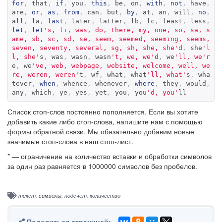
for
,
 that
,
if
,
 you
,
this
,
 be
,
 on
,
with
,
not
,
 have
,
are
,
or
,
as
,
from
,
 can
,
 but
,
by
,
 at
,
 an
,
 will
,
no
,
all
,
 la
,
last
,
 later
,
 latter
,
 lb
,
 lc
,
 least
,
 less
,
let
,
let
's, li, was, do, there, my, one, so, sa, s
ame, sb, sc, sd, se, seem, seemed, seeming, seems, 
seven, seventy, several, sg, sh, she, she'
d
,
 she
'l
l, she'
s
,
 was
,
 wasn
,
 wasn
't, we, we'
d
,
 we
'll, we'
r
e
,
 we
've, web, webpage, website, welcome, well, we
re, weren, weren'
t
,
 wf
,
 what
,
 what
'll, what'
s
,
 wha
tever
,
when
,
 whence
,
 whenever
,
where
,
 they
,
 would
,
any
,
 which
,
 ye
,
 yes
,
 yet
,
 you
,
 you
'd, you'
ll
Список стоп-слов постоянно пополняется. Если вы хотите
добавить какие либо стоп-слова, напишите нам с помощью
формы обратной связи. Мы обязательно добавим новые
значимые стоп-слова в наш стоп-лист.
* — ограничение на количество вставки и обработки символов
за один раз равняется в 1000000 символов без пробелов.
текст
,
символы
,
подсчет
,
количество
Поделиться страницей: