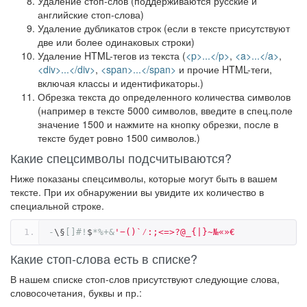
Удаление стоп-слов (поддерживаются русские и
английские стоп-слова)
Удаление дубликатов строк (если в тексте присутствуют
две или более одинаковых строки)
Удаление HTML-тегов из текста (
<p>...</p>
,
<a>...</a>
,
<div>...</div>
,
<span>...</span>
и прочие HTML-теги,
включая классы и идентификаторы.)
Обрезка текста до определенного количества символов
(например в тексте 5000 символов, введите в спец.поле
значение 1500 и нажмите на кнопку обрезки, после в
тексте будет ровно 1500 символов.)
Какие спецсимволы подсчитываются?
Ниже показаны спецсимволы, которые могут быть в вашем
тексте. При их обнаружении вы увидите их количество в
специальной строке.
-
\§
[]#!
$
*%+&
'−()`⁄:;<=>?@_{|}~№«»€
Какие стоп-слова есть в списке?
В нашем списке стоп-слов присутствуют следующие слова,
словосочетания, буквы и пр.: