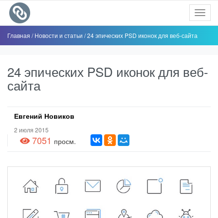
Toggl
navig
Главная
/
Новости и статьи
/
24 эпических PSD иконок для веб-сайта
24 эпических PSD иконок для веб-
сайта
Евгений Новиков
2 июля 2015
7051
просм.