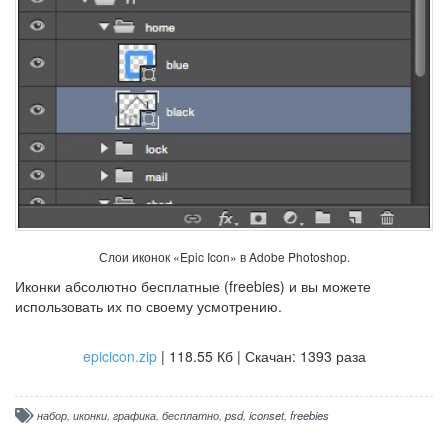
Слои иконок «Epic Icon» в Adobe Photoshop.
Иконки абсолютно бесплатные (freebies) и вы можете
использовать их по своему усмотрению.
epicicon.zip
| 118.55 Кб
| Скачан: 1393 раза
набор
,
иконки
,
графика
,
бесплатно
,
psd
,
iconset
,
freebies