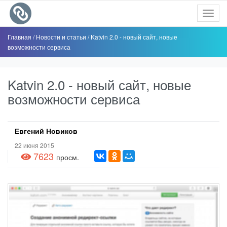
Toggl
navig
Главная
/
Новости и статьи
/
Katvin 2.0 - новый сайт, новые
возможности сервиса
Katvin 2.0 - новый сайт, новые
возможности сервиса
Евгений Новиков
22 июня 2015
7623
просм.